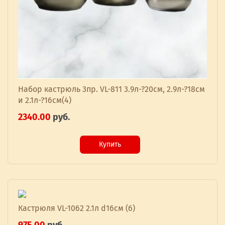
Набор кастрюль 3пр. VL-811 3.9л-?20см, 2.9л-?18см
и 2.1л-?16см(4)
2340.00
руб.
Купить
Кастрюля VL-1062 2.1л d16см (6)