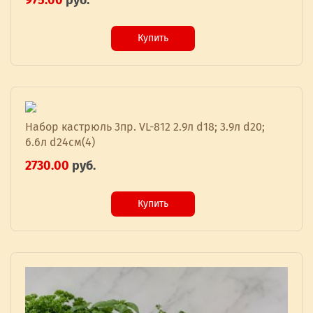
975.00
руб.
Купить
Набор кастрюль 3пр. VL-812 2.9л d18; 3.9л d20;
6.6л d24см(4)
2730.00
руб.
Купить