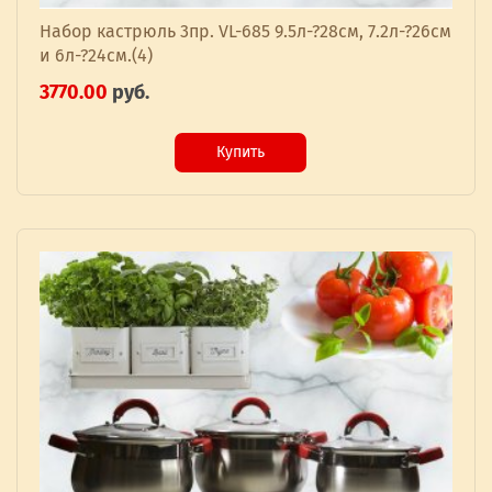
Набор кастрюль 3пр. VL-685 9.5л-?28см, 7.2л-?26см
и 6л-?24см.(4)
3770.00
руб.
Купить