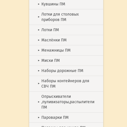
Кувшины ПМ
►
Лотки для столовых
►
приборов ПМ
Лотки ПМ
►
Маслёнки ПМ
►
Менажницы ПМ
►
Миски ПМ
►
Наборы дорожные ПМ
►
Наборы контейнеров для
►
СВЧ ПМ
Опрыскиватели
,пуливизаторы,распылители
►
ПМ
Пароварки ПМ
►