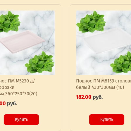
нос ПМ М5230 д/
Поднос ПМ М8159 столо
орозки
белый 430*300мм (10)
м.360*250*30(20)
182.00
руб.
.00
руб.
Купить
Купить