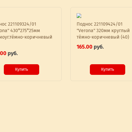
нос 221109324/01
Поднос 221109424/01
ona" 430*275*25мм
"Verona" 320мм круглый
моуг.тёмно-коричневый
тёмно-коричневый (40)
165.00
руб.
.00
руб.
Купить
Купить