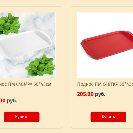
нос ПМ С48МРА 30*43см
Поднос ПМ С48ТКР 30*43
205.00
руб.
.00
руб.
Купить
Купить