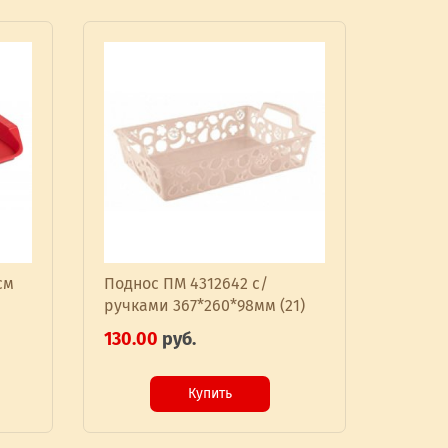
см
Поднос ПМ 4312642 с/
ручками 367*260*98мм (21)
130.00
руб.
Купить