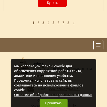
Купить
1
2
3
4
5
6
7
8
»
Azime
Мы используем файлы cookie для
ПОСУДА И ТОВАРЫ ДЛЯ ДОМА ОПТОМ
обеспечения корректной работы сайта,
аналитики и повышения удобства.
Продолжая использовать сайт, вы
8 (911) 922 -15-12
соглашаетесь на использование файлов
E-mail:
ooo_azime@mail.ru
cookie.
Согласие об обработке персональных данных
© 2018-2026 «Azime»
Принимаю
Создание сайта - «
Сайт НН
»