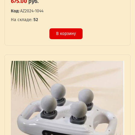
675.00
руб.
Код:
AZ2024-1044
На складе:
52
В корзину