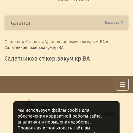
Каталог
Показать
Главная
»
Каталог
»
Удаленная номенклатура
»
ВА
»
Салатников ст.кер.вакум.кр.ВА
Салатников ст.кер.вакум.кр.ВА
Azime
Мы используем файлы cookie для
ПОСУДА И ТОВАРЫ ДЛЯ ДОМА ОПТОМ
обеспечения корректной работы сайта,
аналитики и повышения удобства.
Продолжая использовать сайт, вы
8 (911) 922 -15-12