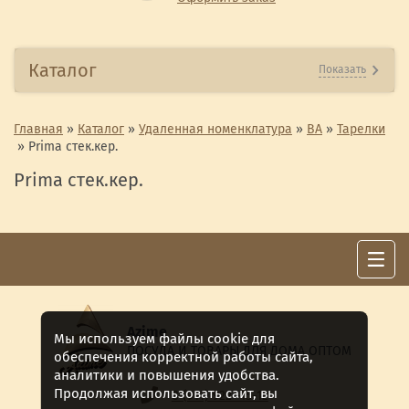
Каталог
Показать
Главная
»
Каталог
»
Удаленная номенклатура
»
ВА
»
Тарелки
»
Prima стек.кер.
Prima стек.кер.
Azime
Мы используем файлы cookie для
ПОСУДА И ТОВАРЫ ДЛЯ ДОМА ОПТОМ
обеспечения корректной работы сайта,
аналитики и повышения удобства.
Продолжая использовать сайт, вы
8 (911) 922 -15-12