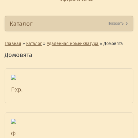
Каталог
Показать
Главная
»
Каталог
»
Удаленная номенклатура
»
Домовята
Домовята
Г-хр.
Ф