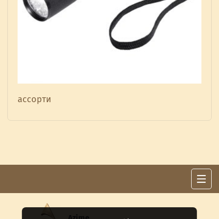
ассорти
Azime