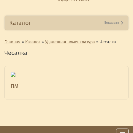
Каталог
Показать
Главная
»
Каталог
»
Удаленная номенклатура
»
Чесалка
Чесалка
ПМ