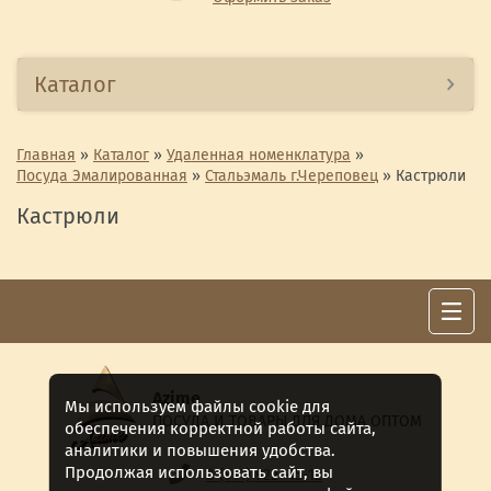
Каталог
Главная
»
Каталог
»
Удаленная номенклатура
»
Посуда Эмалированная
»
Стальэмаль г.Череповец
»
Кастрюли
Кастрюли
Azime
Мы используем файлы cookie для
ПОСУДА И ТОВАРЫ ДЛЯ ДОМА ОПТОМ
обеспечения корректной работы сайта,
аналитики и повышения удобства.
Продолжая использовать сайт, вы
8 (911) 922 -15-12