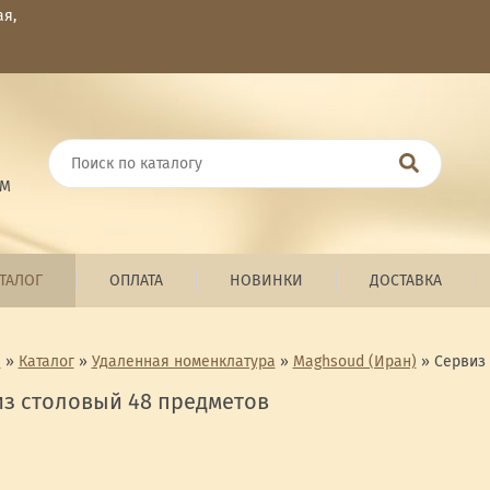
ая,
ОМ
ТАЛОГ
ОПЛАТА
НОВИНКИ
ДОСТАВКА
я
»
Каталог
»
Удаленная номенклатура
»
Maghsoud (Иран)
»
Сервиз
з столовый 48 предметов