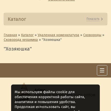
Каталог
Показать
Главная
»
Каталог
»
Удаленная номенклатура
»
Сковороды
»
Сковорода керамика
»
''Хозяюшка''
''Хозяюшка''
Azime
Мы используем файлы cookie для
ПОСУДА И ТОВАРЫ ДЛЯ ДОМА ОПТОМ
обеспечения корректной работы сайта,
аналитики и повышения удобства.
Продолжая использовать сайт, вы
8 (911) 922 -15-12