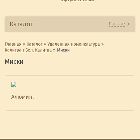
Каталог
Показать
Главная
»
Каталог
»
Удаленная номенклатура
»
Калитва г.Бел. Калитва
»
Миски
Миски
Алюмин.