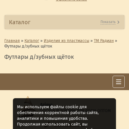
Каталог
Показать
Главная
»
Каталог
»
Изделия из пластмассы
»
ТМ Радиан
»
Футлары д/зубных щёток
Футлары д/зубных щёток
Azime
Мы используем файлы cookie для
ПОСУДА И ТОВАРЫ ДЛЯ ДОМА ОПТОМ
обеспечения корректной работы сайта,
аналитики и повышения удобства.
Продолжая использовать сайт, вы
8 (911) 922 -15-12